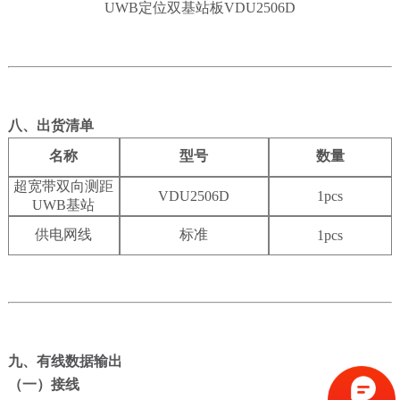
UWB定位双基站板VDU2506D
八、出货清单
名称
型号
数量
超宽带双向测距
VDU2506D
1pcs
UWB基站
供电网线
标准
1pcs
九、有线数据输出
（一）接线