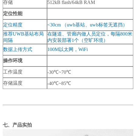
存储
512kB flash/64kB RAM
定位性能
定位精度
<30cm （uwb基站、uwb标签无遮挡）
推荐UWB基站布局
在隧道、管廊内做人员定位，每隔800米
间隔
内安装部署1个（空旷环境）
数据上传方式
100M以太网，WiFi
操作环境
工作温度
-30℃~70℃
存储温度
-40℃~85℃
七、产品实拍