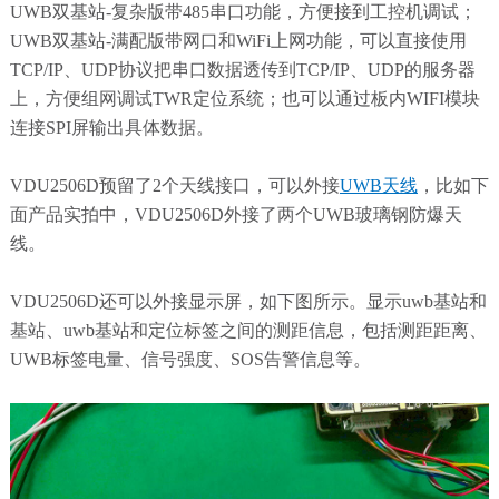
UWB双基站-复杂版带485串口功能，方便接到工控机调试；
UWB双基站-满配版带网口和WiFi上网功能，可以直接使用
TCP/IP、UDP协议把串口数据透传到TCP/IP、UDP的服务器
上，方便组网调试TWR定位系统；也可以通过板内WIFI模块
连接SPI屏输出具体数据。
VDU2506D预留了2个天线接口，可以外接
UWB天线
，比如下
面产品实拍中，VDU2506D外接了两个UWB玻璃钢防爆天
线。
VDU2506D还可以外接显示屏，如下图所示。显示uwb基站和
基站、uwb基站和定位标签之间的测距信息，包括测距距离、
UWB标签电量、信号强度、SOS告警信息等。