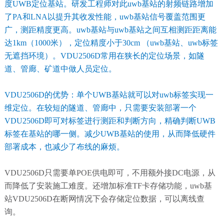
度UWB定位基站。研发工程师对此uwb基站的射频链路增加
了PA和LNA以提升其收发性能，uwb基站信号覆盖范围更
广，测距精度更高。uwb基站与uwb基站之间互相测距距离能
达1km（1000米），定位精度小于30cm （uwb基站、uwb标签
无遮挡环境）。VDU2506D常用在狭长的定位场景，如隧
道、管廊、矿道中做人员定位。
VDU2506D的优势：单个UWB基站就可以对uwb标签实现一
维定位。在较短的隧道、管廊中，只需要安装部署一个
VDU2506D即可对标签进行测距和判断方向，精确判断UWB
标签在基站的哪一侧。减少UWB基站的使用，从而降低硬件
部署成本，也减少了布线的麻烦。
VDU2506D只需要单POE供电即可，不用额外接DC电源，从
而降低了安装施工难度。还增加标准TF卡存储功能，uwb基
站VDU2506D在断网情况下会存储定位数据，可以离线查
询。