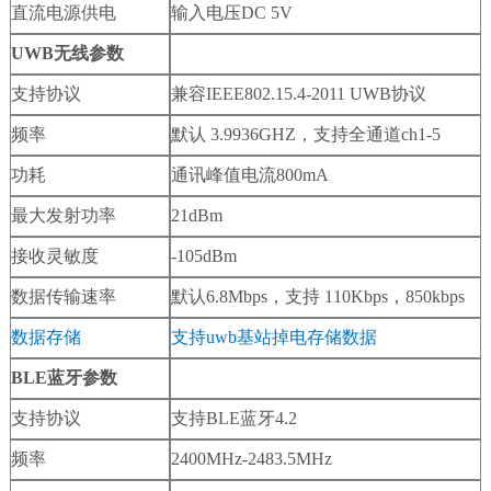
直流电源供电
输入电压DC 5V
UWB无线参数
支持协议
兼容IEEE802.15.4-2011 UWB协议
频率
默认 3.9936GHZ，支持全通道ch1-5
功耗
通讯峰值电流800mA
最大发射功率
21dBm
接收灵敏度
-105dBm
数据传输速率
默认6.8Mbps，支持 110Kbps，850kbps
数据存储
支持uwb基站掉电存储数据
BLE蓝牙参数
支持协议
支持BLE蓝牙4.2
频率
2400MHz-2483.5MHz