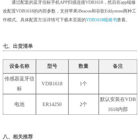
通过配套的蓝牙信标手机APP扫描连接VDB1618，然后在app端修
改配置VDB1618的内部参数，支持苹果iBeacon和谷歌Eddystone两种工
作模式。具体配置方法详情可下载本页面的
VDB1618规格书
查看。
七、出货清单
设备名称
型号
数量
备注
传感器蓝牙信
VDB1618
1个
标
默认安装在VDB
电池
ER14250
2个
1618内部
八、
相关推荐