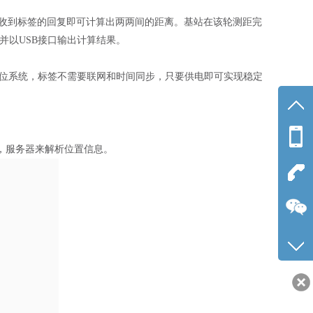
收到标签的回复即可计算出两两间的距离。基站在该轮测距完
，并以USB接口输出计算结果。
定位系统，标签不需要联网和时间同步，只要供电即可实现稳定
手机
，服务器来解析位置信息。
188-2
公司
0755-