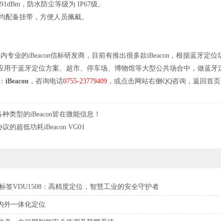
91dBm，防水防尘等级为 IP67级。
on均配备挂带，方便人员佩戴。
）
是国内专业的iBeacon信标研发商，目前有推出很多款iBeacon，根据蓝牙
应用于蓝牙定位方案、超市、停车场、博物馆等大型公共场合中，做蓝牙
击：
iBeacon
，咨询电话
0755-23779409
，或点击网站右侧QQ咨询，返回
首页
，各种类型的iBeacon皆在微能信息！
协议的超低功耗iBeacon VG01
距标签VDU1508：高精度定位，智慧工业的安全守护者
内外一体化定位