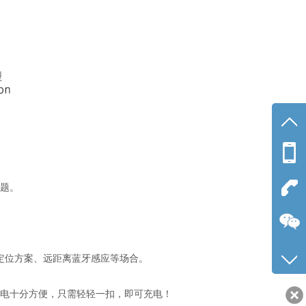
手机
188-2
问题。
公司
0755-
用于蓝牙定位方案、远距离蓝牙感应等场合。
线，充电十分方便，只需轻轻一扣，即可充电！