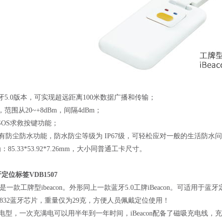
蓝牙5.0版本，可实现超远距离100米数据广播和传输；
，范围从20~+8dBm，间隔4dBm；
OS求救按键功能；
n具有防尘防水功能，防水防尘等级为 IP67级，可轻松应对一般的生活防水
寸为：85.33*53.92*7.26mm，大小同普通工卡尺寸。
蓝牙定位标签VDB1507
，也是一款工牌型ibeacon。外形同上一款蓝牙5.0工牌iBeacon。可适
 nrf52832蓝牙芯片，重量仅为29克，方便人员佩戴定位使用！
均为充电型，一次充满电可以用半年到一年时间，iBeacon配备了磁吸充电