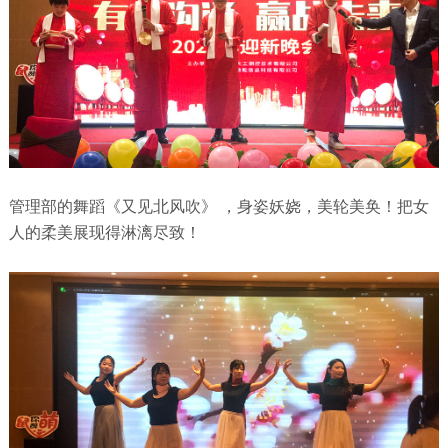
管理部的舞蹈《又见北风吹》 ，身姿妖娆，美轮美奂！把女
人的柔美展现得淋漓尽致！