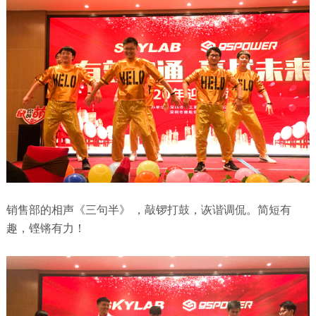
销售部的相声《三句半》 ，敲锣打鼓，诙谐调侃。简短有
趣，铿锵有力！